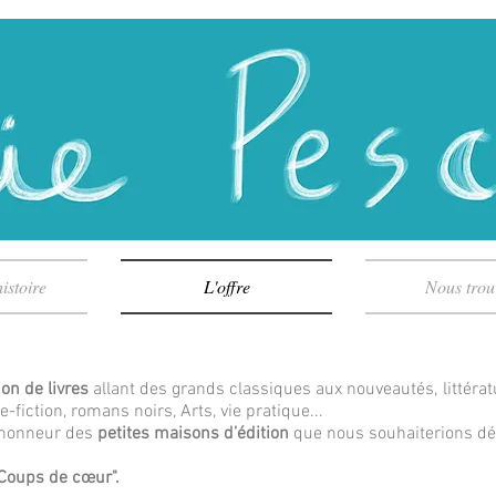
istoire
L'offre
Nous trou
ion de livres
allant des grands classiques aux nouveautés, littéra
fiction, romans noirs, Arts, vie pratique...
l'honneur des
petites maisons d’édition
que nous souhaiterions déf
Coups de cœur".