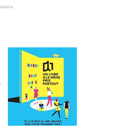
asions.
.
e