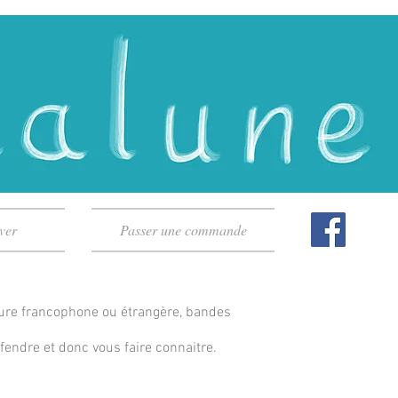
ver
Passer une commande
ture francophone ou étrangère, bandes
endre et donc vous faire connaitre.