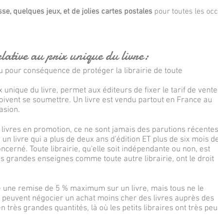
se, quelques jeux, et de jolies cartes postales
pour toutes les occ
lative au prix unique du livre:
eu pour conséquence de protéger la librairie de toute
rix unique du livre, permet aux éditeurs de fixer le tarif de vente
oivent se soumettre. Un livre est vendu partout en France au
asion.
ivres en promotion, ce ne sont jamais des parutions récentes
r un livre qui a plus de deux ans d'édition ET plus de six mois d
cerné. Toute librairie, qu'elle soit indépendante ou non, est
es grandes enseignes comme toute autre librairie, ont le droit
ire une remise de 5 % maximum sur un livre, mais tous ne le
 peuvent négocier un achat moins cher des livres auprès des
très grandes quantités, là où les petits libraires ont très peu