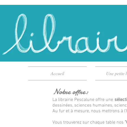
Accueil
Une petite h
Notre offre:
La librairie Pescalune offre une
sélect
dessinées, sciences humaines, science-
Au fur et à mesure, nous mettrons à 
Vous trouverez sur chaque table nos
"